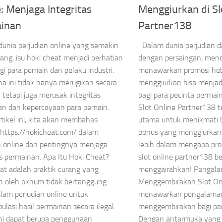
: Menjaga Integritas
Menggiurkan di Sl
inan
Partner138
nia perjudian online yang semakin
Dalam dunia perjudian d
ng, isu hoki cheat menjadi perhatian
dengan persaingan, menc
agi para pemain dan pelaku industri.
menawarkan promosi heb
 ini tidak hanya merugikan secara
menggiurkan bisa menjad
, tetapi juga merusak integritas
bagi para pecinta permain
an dan kepercayaan para pemain.
Slot Online Partner138 t
tikel ini, kita akan membahas
utama untuk menikmati b
https://hokicheat.com/ dalam
bonus yang menggiurkan. 
n online dan pentingnya menjaga
lebih dalam mengapa pro
as permainan. Apa Itu Hoki Cheat?
slot online partner138 b
at adalah praktik curang yang
menggairahkan! Pengal
n oleh oknum tidak bertanggung
Menggembirakan Slot On
lam perjudian online untuk
menawarkan pengalaman
lasi hasil permainan secara ilegal.
menggembirakan bagi pa
ini dapat berupa penggunaan
Dengan antarmuka yang