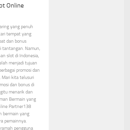
ot Online
aring yang penuh
ari tempat yang
at dan bonus
i tantangan. Namun,
an slot di Indonesia,
elah menjadi tujuan
erbagai promosi dan
Mari kita telusuri
mosi dan bonus di
egitu menarik dan
aman Bermain yang
line Partner138
 bermain yang
ra pemainnya.
 ramah pengguna