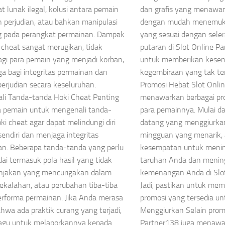
t lunak ilegal, kolusi antara pemain
dan grafis yang menawan
 perjudian, atau bahkan manipulasi
dengan mudah menemuka
g pada perangkat permainan. Dampak
yang sesuai dengan seler
i cheat sangat merugikan, tidak
putaran di Slot Online P
gi para pemain yang menjadi korban,
untuk memberikan kese
uga bagi integritas permainan dan
kegembiraan yang tak te
 perjudian secara keseluruhan.
Promosi Hebat Slot Onli
li Tanda-tanda Hoki Cheat Penting
menawarkan berbagai pr
a pemain untuk mengenali tanda-
para pemainnya. Mulai da
ki cheat agar dapat melindungi diri
datang yang menggiurka
endiri dan menjaga integritas
mingguan yang menarik,
n. Beberapa tanda-tanda yang perlu
kesempatan untuk menin
ai termasuk pola hasil yang tidak
taruhan Anda dan menin
onjakan yang mencurigakan dalam
kemenangan Anda di Slot
ekalahan, atau perubahan tiba-tiba
Jadi, pastikan untuk me
rforma permainan. Jika Anda merasa
promosi yang tersedia u
ahwa ada praktik curang yang terjadi,
Menggiurkan Selain promo
ragu untuk melaporkannya kepada
Partner138 juga menawa