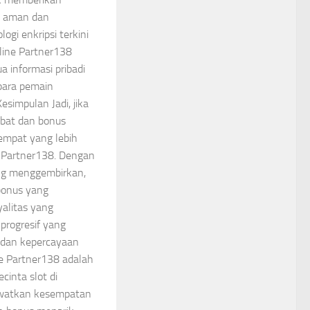
g aman dan
ogi enkripsi terkini
nline Partner138
informasi pribadi
para pemain
esimpulan Jadi, jika
bat dan bonus
empat yang lebih
e Partner138. Dengan
ng menggembirkan,
bonus yang
alitas yang
progresif yang
dan kepercayaan
ne Partner138 adalah
cinta slot di
lewatkan kesempatan