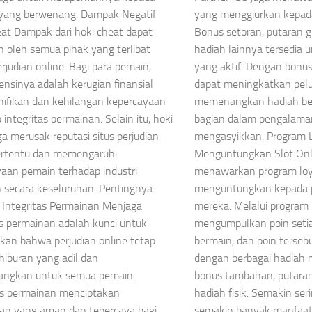
 yang berwenang. Dampak Negatif
yang menggiurkan kepad
at Dampak dari hoki cheat dapat
Bonus setoran, putaran g
n oleh semua pihak yang terlibat
hadiah lainnya tersedia 
rjudian online. Bagi para pemain,
yang aktif. Dengan bonus
nsinya adalah kerugian finansial
dapat meningkatkan pel
nifikan dan kehilangan kepercayaan
memenangkan hadiah be
 integritas permainan. Selain itu, hoki
bagian dalam pengalaman
ga merusak reputasi situs perjudian
mengasyikkan. Program L
tertentu dan memengaruhi
Menguntungkan Slot Onl
aan pemain terhadap industri
menawarkan program loy
n secara keseluruhan. Pentingnya
menguntungkan kepada p
 Integritas Permainan Menjaga
mereka. Melalui program 
as permainan adalah kunci untuk
mengumpulkan poin setia
an bahwa perjudian online tetap
bermain, dan poin terseb
hiburan yang adil dan
dengan berbagai hadiah m
ngkan untuk semua pemain.
bonus tambahan, putaran
as permainan menciptakan
hadiah fisik. Semakin se
gan yang aman dan tepercaya bagi
semakin banyak manfaat