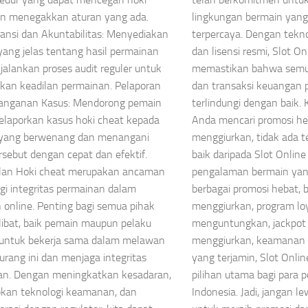
an menegakkan aturan yang ada.
lingkungan bermain yan
ansi dan Akuntabilitas: Menyediakan
terpercaya. Dengan teknol
yang jelas tentang hasil permainan
dan lisensi resmi, Slot O
alankan proses audit reguler untuk
memastikan bahwa semua 
kan keadilan permainan. Pelaporan
dan transaksi keuangan 
anganan Kasus: Mendorong pemain
terlindungi dengan baik. K
laporkan kasus hoki cheat kepada
Anda mencari promosi he
s yang berwenang dan menangani
menggiurkan, tidak ada t
rsebut dengan cepat dan efektif.
baik daripada Slot Onlin
lan Hoki cheat merupakan ancaman
pengalaman bermain ya
agi integritas permainan dalam
berbagai promosi hebat, 
n online. Penting bagi semua pihak
menggiurkan, program loy
libat, baik pemain maupun pelaku
menguntungkan, jackpot 
, untuk bekerja sama dalam melawan
menggiurkan, keamanan 
curang ini dan menjaga integritas
yang terjamin, Slot Onli
an. Dengan meningkatkan kesadaran,
pilihan utama bagi para pe
kan teknologi keamanan, dan
Indonesia. Jadi, jangan 