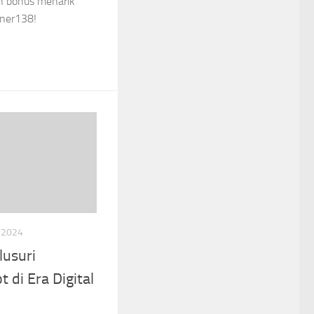
n bonus menarik
tner138!
, 2024
lusuri
t di Era Digital