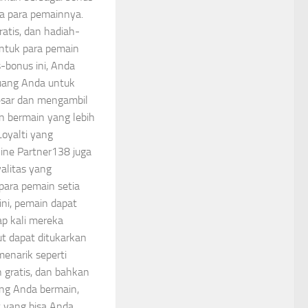
a para pemainnya.
ratis, dan hadiah-
untuk para pemain
-bonus ini, Anda
uang Anda untuk
sar dan mengambil
 bermain yang lebih
oyalti yang
ine Partner138 juga
alitas yang
ara pemain setia
ini, pemain dapat
p kali mereka
ut dapat ditukarkan
enarik seperti
 gratis, dan bahkan
ring Anda bermain,
 yang bisa Anda