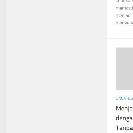
berkolab
memastik
menjadi 
menyena
UNCATEG
Menjel
denga
Tanpa