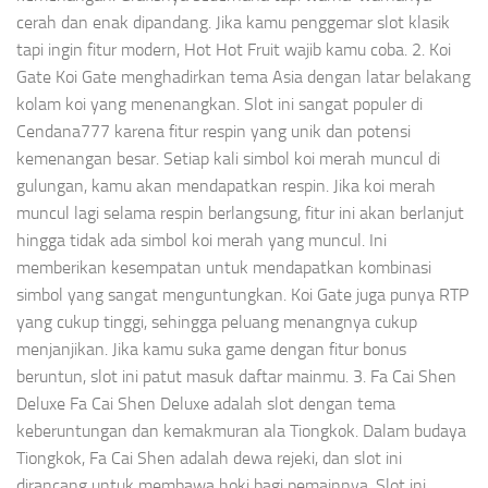
cerah dan enak dipandang. Jika kamu penggemar slot klasik
tapi ingin fitur modern, Hot Hot Fruit wajib kamu coba. 2. Koi
Gate Koi Gate menghadirkan tema Asia dengan latar belakang
kolam koi yang menenangkan. Slot ini sangat populer di
Cendana777 karena fitur respin yang unik dan potensi
kemenangan besar. Setiap kali simbol koi merah muncul di
gulungan, kamu akan mendapatkan respin. Jika koi merah
muncul lagi selama respin berlangsung, fitur ini akan berlanjut
hingga tidak ada simbol koi merah yang muncul. Ini
memberikan kesempatan untuk mendapatkan kombinasi
simbol yang sangat menguntungkan. Koi Gate juga punya RTP
yang cukup tinggi, sehingga peluang menangnya cukup
menjanjikan. Jika kamu suka game dengan fitur bonus
beruntun, slot ini patut masuk daftar mainmu. 3. Fa Cai Shen
Deluxe Fa Cai Shen Deluxe adalah slot dengan tema
keberuntungan dan kemakmuran ala Tiongkok. Dalam budaya
Tiongkok, Fa Cai Shen adalah dewa rejeki, dan slot ini
dirancang untuk membawa hoki bagi pemainnya. Slot ini