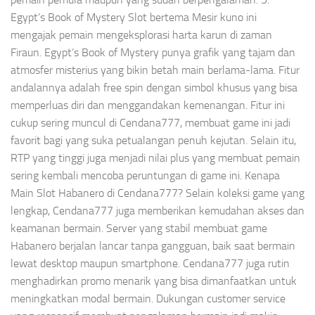
Egypt’s Book of Mystery Slot bertema Mesir kuno ini
mengajak pemain mengeksplorasi harta karun di zaman
Firaun. Egypt’s Book of Mystery punya grafik yang tajam dan
atmosfer misterius yang bikin betah main berlama-lama. Fitur
andalannya adalah free spin dengan simbol khusus yang bisa
memperluas diri dan menggandakan kemenangan. Fitur ini
cukup sering muncul di Cendana777, membuat game ini jadi
favorit bagi yang suka petualangan penuh kejutan. Selain itu,
RTP yang tinggi juga menjadi nilai plus yang membuat pemain
sering kembali mencoba peruntungan di game ini. Kenapa
Main Slot Habanero di Cendana777? Selain koleksi game yang
lengkap, Cendana777 juga memberikan kemudahan akses dan
keamanan bermain. Server yang stabil membuat game
Habanero berjalan lancar tanpa gangguan, baik saat bermain
lewat desktop maupun smartphone. Cendana777 juga rutin
menghadirkan promo menarik yang bisa dimanfaatkan untuk
meningkatkan modal bermain. Dukungan customer service