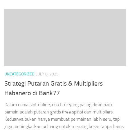
UNCATEGORIZED
JULY 8, 2025
Strategi Putaran Gratis & Multipliers
Habanero di Bank77
Dalam dunia slot online, dua fitur yang paling dicari para
pemain adalah putaran gratis (free spins) dan multipliers.
Keduanya bukan hanya membuat permainan lebih seru, tapi
juga meningkatkan peluang untuk menang besar tanpa harus