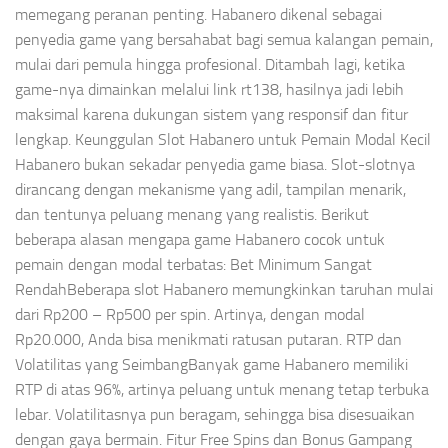
memegang peranan penting. Habanero dikenal sebagai
penyedia game yang bersahabat bagi semua kalangan pemain,
mulai dari pemula hingga profesional. Ditambah lagi, ketika
game-nya dimainkan melalui link rt138, hasilnya jadi lebih
maksimal karena dukungan sistem yang responsif dan fitur
lengkap. Keunggulan Slot Habanero untuk Pemain Modal Kecil
Habanero bukan sekadar penyedia game biasa. Slot-slotnya
dirancang dengan mekanisme yang adil, tampilan menarik,
dan tentunya peluang menang yang realistis. Berikut
beberapa alasan mengapa game Habanero cocok untuk
pemain dengan modal terbatas: Bet Minimum Sangat
RendahBeberapa slot Habanero memungkinkan taruhan mulai
dari Rp200 – Rp500 per spin. Artinya, dengan modal
Rp20.000, Anda bisa menikmati ratusan putaran. RTP dan
Volatilitas yang SeimbangBanyak game Habanero memiliki
RTP di atas 96%, artinya peluang untuk menang tetap terbuka
lebar. Volatilitasnya pun beragam, sehingga bisa disesuaikan
dengan gaya bermain. Fitur Free Spins dan Bonus Gampang