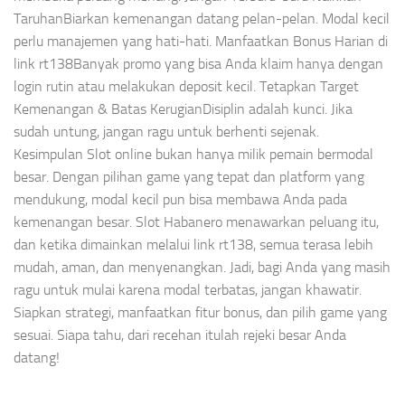
TaruhanBiarkan kemenangan datang pelan-pelan. Modal kecil
perlu manajemen yang hati-hati. Manfaatkan Bonus Harian di
link rt138Banyak promo yang bisa Anda klaim hanya dengan
login rutin atau melakukan deposit kecil. Tetapkan Target
Kemenangan & Batas KerugianDisiplin adalah kunci. Jika
sudah untung, jangan ragu untuk berhenti sejenak.
Kesimpulan Slot online bukan hanya milik pemain bermodal
besar. Dengan pilihan game yang tepat dan platform yang
mendukung, modal kecil pun bisa membawa Anda pada
kemenangan besar. Slot Habanero menawarkan peluang itu,
dan ketika dimainkan melalui link rt138, semua terasa lebih
mudah, aman, dan menyenangkan. Jadi, bagi Anda yang masih
ragu untuk mulai karena modal terbatas, jangan khawatir.
Siapkan strategi, manfaatkan fitur bonus, dan pilih game yang
sesuai. Siapa tahu, dari recehan itulah rejeki besar Anda
datang!