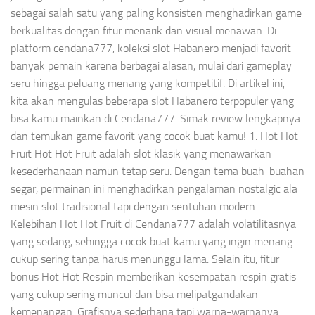
sebagai salah satu yang paling konsisten menghadirkan game
berkualitas dengan fitur menarik dan visual menawan. Di
platform cendana777, koleksi slot Habanero menjadi favorit
banyak pemain karena berbagai alasan, mulai dari gameplay
seru hingga peluang menang yang kompetitif. Di artikel ini,
kita akan mengulas beberapa slot Habanero terpopuler yang
bisa kamu mainkan di Cendana777. Simak review lengkapnya
dan temukan game favorit yang cocok buat kamu! 1. Hot Hot
Fruit Hot Hot Fruit adalah slot klasik yang menawarkan
kesederhanaan namun tetap seru. Dengan tema buah-buahan
segar, permainan ini menghadirkan pengalaman nostalgic ala
mesin slot tradisional tapi dengan sentuhan modern.
Kelebihan Hot Hot Fruit di Cendana777 adalah volatilitasnya
yang sedang, sehingga cocok buat kamu yang ingin menang
cukup sering tanpa harus menunggu lama. Selain itu, fitur
bonus Hot Hot Respin memberikan kesempatan respin gratis
yang cukup sering muncul dan bisa melipatgandakan
kemenangan. Grafisnya sederhana tapi warna-warnanya