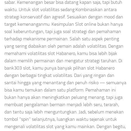
sabar. Kemenangan besar bisa datang kapan saja, tapi butuh
waktu. Untuk slot volatilitas sedang:Kombinasikan antara
strategi konservatif dan agresif. Sesuaikan dengan mood dan
target kemenanganmu. Kesimpulan Slot online bukan hanya
soal keberuntungan, tapi juga soal strategi dan pemahaman
terhadap mekanisme permainan. Salah satu aspek penting
yang sering diabaikan oleh pemain adalah volatilitas. Dengan
memahami volatilitas slot Habanero, kamu bisa lebih bijak
dalam memilih permainan dan mengatur strategi taruhan. Di
bank303 slot, kamu punya banyak pilihan slot Habanero
dengan berbagai tingkat volatilitas. Dari yang ringan dan
santai hingga yang menantang dan penuh risiko — semuanya
bisa kamu temukan dalam satu platform. Pemahaman ini
bukan hanya akan meningkatkan peluang menang, tapi juga
membuat pengalaman bermain menjadi lebih seru, terarah,
dan tentu saja lebih menguntungkan. Jadi, sebelum menekan
tombol “spin” selanjutnya, luangkan waktu sejenak untuk
mengenali volatilitas slot yang kamu mainkan. Dengan begitu,