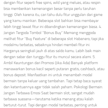
dengan fitur seperti free spins, wild yang meluas, atau respin
bisa memberikan kemenangan besar tanpa perlu taruhan
tinggi. Oleh karena itu, cari tahu dulu fitur unggulan dari game
yang kamu mainkan. Beberapa slot bahkan bisa membayar
lebih tinggi lewat fitur ini dibandingkan kemenangan biasa. 4.
Jangan Tergoda Tombol “Bonus Buy” Memang menggoda
melihat fitur “Buy Feature” di beberapa slot Habanero, tapi jika
modalmu terbatas, sebaiknya hindari membeli fitur ini.
Harganya seringkali jauh di atas saldo kamu. Lebih baik main
dengan sabar dan tunggu fitur itu muncul secara alami. 5.
Ambil Keuntungan dari Promosi (Jika Ada) Banyak platform
menawarkan bonus kecil seperti putaran gratis, cashback, atau
bonus deposit. Manfaatkan ini untuk menambah modal
bermain tanpa keluar uang tambahan. Tapi tetap baca syarat
dan ketentuannya agar tidak salah paham. Psikologi Bermain:
Jangan Terbawa Emosi Saat bermain slot, sangat mudah
terbawa suasana—terutama ketika menang atau kalah
berturut-turut. Tapi dengan modal terbatas, penting untuk