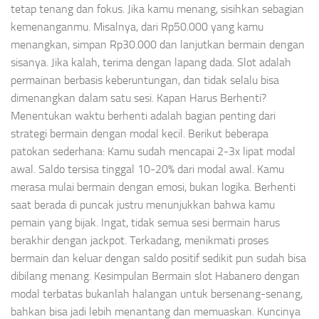
tetap tenang dan fokus. Jika kamu menang, sisihkan sebagian
kemenanganmu. Misalnya, dari Rp50.000 yang kamu
menangkan, simpan Rp30.000 dan lanjutkan bermain dengan
sisanya. Jika kalah, terima dengan lapang dada. Slot adalah
permainan berbasis keberuntungan, dan tidak selalu bisa
dimenangkan dalam satu sesi. Kapan Harus Berhenti?
Menentukan waktu berhenti adalah bagian penting dari
strategi bermain dengan modal kecil. Berikut beberapa
patokan sederhana: Kamu sudah mencapai 2-3x lipat modal
awal. Saldo tersisa tinggal 10-20% dari modal awal. Kamu
merasa mulai bermain dengan emosi, bukan logika. Berhenti
saat berada di puncak justru menunjukkan bahwa kamu
pemain yang bijak. Ingat, tidak semua sesi bermain harus
berakhir dengan jackpot. Terkadang, menikmati proses
bermain dan keluar dengan saldo positif sedikit pun sudah bisa
dibilang menang. Kesimpulan Bermain slot Habanero dengan
modal terbatas bukanlah halangan untuk bersenang-senang,
bahkan bisa jadi lebih menantang dan memuaskan. Kuncinya