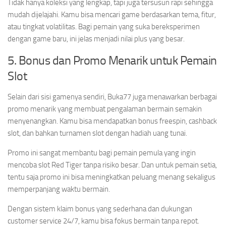
Tidak hanya koleksi yang lengkap, tapi juga tersusun rapi sehingga
mudah dijelajahi. Kamu bisa mencari game berdasarkan tema, fitur,
atau tingkat volatilitas. Bagi pemain yang suka bereksperimen
dengan game baru, ini jelas menjadi nilai plus yang besar.
5. Bonus dan Promo Menarik untuk Pemain
Slot
Selain dari sisi gamenya sendiri, Buka77 juga menawarkan berbagai
promo menarik yang membuat pengalaman bermain semakin
menyenangkan. Kamu bisa mendapatkan bonus freespin, cashback
slot, dan bahkan turnamen slot dengan hadiah uang tunai.
Promo ini sangat membantu bagi pemain pemula yang ingin
mencoba slot Red Tiger tanpa risiko besar. Dan untuk pemain setia,
tentu saja promo ini bisa meningkatkan peluang menang sekaligus
memperpanjang waktu bermain.
Dengan sistem klaim bonus yang sederhana dan dukungan
customer service 24/7, kamu bisa fokus bermain tanpa repot.