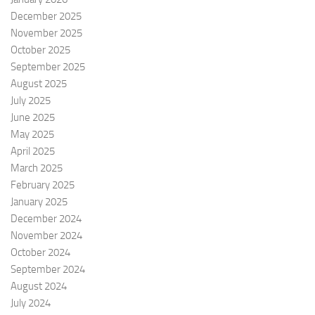
December 2025
November 2025
October 2025
September 2025
August 2025
July 2025
June 2025
May 2025
April 2025
March 2025
February 2025
January 2025
December 2024
November 2024
October 2024
September 2024
August 2024
July 2024