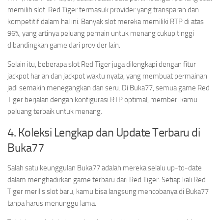
memilih slot. Red Tiger termasuk provider yang transparan dan
kompetitif dalam hal ini. Banyak slot mereka memiliki RTP di atas
96%, yang artinya peluang pemain untuk menang cukup tinggi
dibandingkan game dari provider lain.
Selain itu, beberapa slot Red Tiger juga dilengkapi dengan fitur
jackpot harian dan jackpot waktu nyata, yang membuat permainan
jadi semakin menegangkan dan seru. Di Buka77, semua game Red
Tiger berjalan dengan konfigurasi RTP optimal, memberi kamu
peluang terbaik untuk menang.
4. Koleksi Lengkap dan Update Terbaru di
Buka77
Salah satu keunggulan Buka77 adalah mereka selalu up-to-date
dalam menghadirkan game terbaru dari Red Tiger. Setiap kali Red
Tiger merilis slot baru, kamu bisa langsung mencobanya di Buka77
tanpa harus menunggu lama.