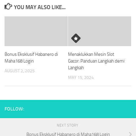
YOU MAY ALSO LIKE...
Bonus Eksklusif Habanero di
Menaklukkan Mesin Slot
Maha168 Login
Gacor: Panduan Langkah demi
Langkah
AUGUST 2, 2025
MAY 15, 2024
FOLLOW:
NEXT STORY
Bonus Eksklusif Habanero di Maha168 Login