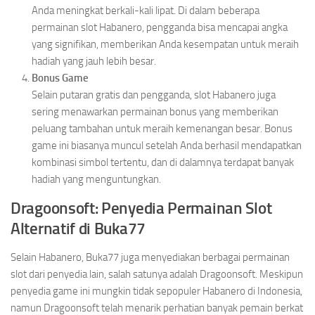
Anda meningkat berkali-kali lipat. Di dalam beberapa
permainan slot Habanero, pengganda bisa mencapai angka
yang signifikan, memberikan Anda kesempatan untuk meraih
hadiah yang jauh lebih besar.
Bonus Game
Selain putaran gratis dan pengganda, slot Habanero juga
sering menawarkan permainan bonus yang memberikan
peluang tambahan untuk meraih kemenangan besar. Bonus
game ini biasanya muncul setelah Anda berhasil mendapatkan
kombinasi simbol tertentu, dan di dalamnya terdapat banyak
hadiah yang menguntungkan.
Dragoonsoft: Penyedia Permainan Slot
Alternatif di Buka77
Selain Habanero, Buka77 juga menyediakan berbagai permainan
slot dari penyedia lain, salah satunya adalah Dragoonsoft. Meskipun
penyedia game ini mungkin tidak sepopuler Habanero di Indonesia,
namun Dragoonsoft telah menarik perhatian banyak pemain berkat