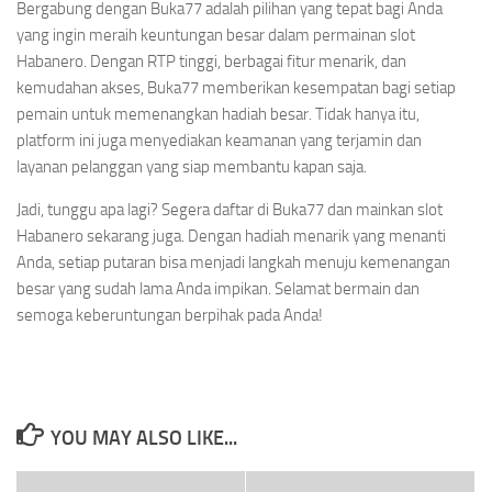
Bergabung dengan Buka77 adalah pilihan yang tepat bagi Anda
yang ingin meraih keuntungan besar dalam permainan slot
Habanero. Dengan RTP tinggi, berbagai fitur menarik, dan
kemudahan akses, Buka77 memberikan kesempatan bagi setiap
pemain untuk memenangkan hadiah besar. Tidak hanya itu,
platform ini juga menyediakan keamanan yang terjamin dan
layanan pelanggan yang siap membantu kapan saja.
Jadi, tunggu apa lagi? Segera daftar di Buka77 dan mainkan slot
Habanero sekarang juga. Dengan hadiah menarik yang menanti
Anda, setiap putaran bisa menjadi langkah menuju kemenangan
besar yang sudah lama Anda impikan. Selamat bermain dan
semoga keberuntungan berpihak pada Anda!
YOU MAY ALSO LIKE...