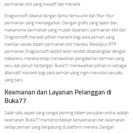
permainan slot yang inovatif dan menarik.
Dragoonsoft dikenal dengan tema-tema unik dan fitur-fitur
permainan yang menyegarkan. Dengan grafis yang tajam dan
mekanisme permainan yang mudah dipahami, permainan slot dari
Dragoonsoft menjadi pilihan menarik bagi para pemain yang
mencari variasi dalam permainan slot mereka. Meskipun RTP
permainan Dragoonsoft sedikit lebih rendah dibandingkan dengan
Habanero, mereka tetap menawarkan pengalaman bermain yang
seru dan penuh tantangan. Buka77 menawarkan pilihan ini sebagai
alternatif menarik bagi para pemain yang ingin mencoba sesuatu
yang baru.
Keamanan dan Layanan Pelanggan di
Buka77
Salah satu aspek yang sangat penting dalam perjudian online adalah
keamanan. Buka77 memprioritaskan kenyamanan dan keamanan
setiap pemain yang bergabung di platform mereka. Dengan