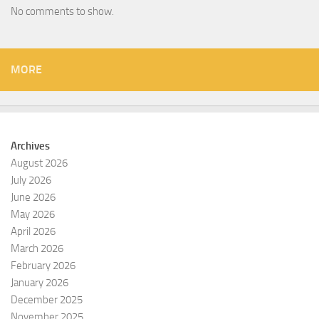
No comments to show.
MORE
Archives
August 2026
July 2026
June 2026
May 2026
April 2026
March 2026
February 2026
January 2026
December 2025
November 2025