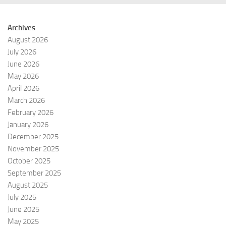
Archives
August 2026
July 2026
June 2026
May 2026
April 2026
March 2026
February 2026
January 2026
December 2025
November 2025
October 2025
September 2025
August 2025
July 2025
June 2025
May 2025