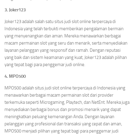
3. Joker123
Joker123 adalah salah satu situs judi slot online terpercaya di
Indonesia yang telah terbukti memberikan pengalaman bermain
yang menyenangkan dan aman. Mereka menawarkan berbagai
macam permainan slot yang seru dan menarik, serta menyediakan
layanan pelanggan yang responsif dan ramah. Dengan reputasi
yang baik dan sistem keamanan yang kuat, Joker123 adalah pilihan
yang tepat bagi para penggemar judi online.
4. MPO500
MPO500 adalah situs judi slot online terpercaya di Indonesia yang
menawarkan berbagai macam permainan slot dari provider
terkemuka seperti Microgaming, Playtech, dan NetEnt. Mereka juga
menyediakan berbagai bonus dan promosi menarik yang dapat
meningkatkan peluang kemenangan Anda. Dengan layanan
pelanggan yang profesional dan transaksi yang cepat dan aman,
MPO500 menjadi pilihan yang tepat bagi para penggemar judi