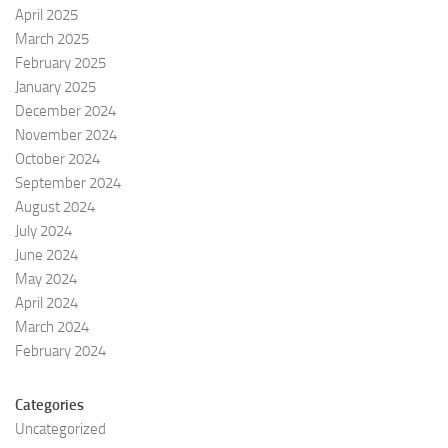
April 2025
March 2025
February 2025
January 2025
December 2024
November 2024
October 2024
September 2024
August 2024
July 2024
June 2024
May 2024
April 2024
March 2024
February 2024
Categories
Uncategorized