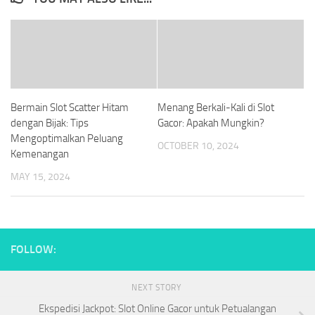
Bermain Slot Scatter Hitam
Menang Berkali-Kali di Slot
dengan Bijak: Tips
Gacor: Apakah Mungkin?
Mengoptimalkan Peluang
OCTOBER 10, 2024
Kemenangan
MAY 15, 2024
FOLLOW:
NEXT STORY
Ekspedisi Jackpot: Slot Online Gacor untuk Petualangan