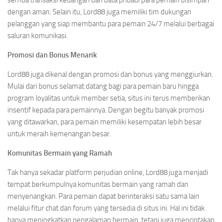
semua transaksi keuangan dan data pribadi para pemain disimpan
dengan aman. Selain itu, Lord88 juga memiliki tim dukungan
pelanggan yang siap membantu para pemain 24/7 melalui berbagai
saluran komunikasi.
Promosi dan Bonus Menarik
Lord88 juga dikenal dengan promosi dan bonus yang menggiurkan.
Mulai dari bonus selamat datang bagi para pemain baru hingga
program loyalitas untuk member setia, situs ini terus memberikan
insentif kepada para pemainnya. Dengan begitu banyak promosi
yang ditawarkan, para pemain memiliki kesempatan lebih besar
untuk meraih kemenangan besar.
Komunitas Bermain yang Ramah
Tak hanya sekadar platform perjudian online, Lord88 juga menjadi
tempat berkumpulnya komunitas bermain yang ramah dan
menyenangkan. Para pemain dapat berinteraksi satu sama lain
melalui fitur chat dan forum yang tersedia di situs ini. Hal ini tidak
hanya meningkatkan pengalaman bermain, tetapi juga menciptakan