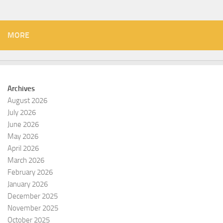
MORE
Archives
August 2026
July 2026
June 2026
May 2026
April 2026
March 2026
February 2026
January 2026
December 2025
November 2025
October 2025