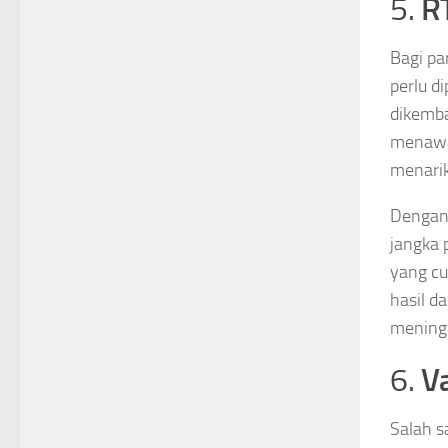
RT
5.
Bagi pa
perlu d
dikemba
menawar
menarik
Dengan 
jangka 
yang cu
hasil d
meningk
V
6.
Salah s