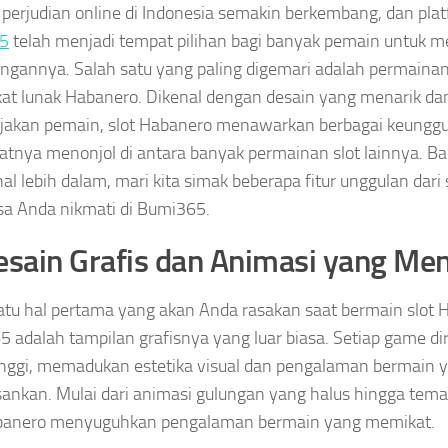
i perjudian online di Indonesia semakin berkembang, dan plat
5
telah menjadi tempat pilihan bagi banyak pemain untuk 
ngannya. Salah satu yang paling digemari adalah permainan 
at lunak Habanero. Dikenal dengan desain yang menarik dan
akan pemain, slot Habanero menawarkan berbagai keunggu
nya menonjol di antara banyak permainan slot lainnya. Ba
l lebih dalam, mari kita simak beberapa fitur unggulan dari
sa Anda nikmati di Bumi365.
esain Grafis dan Animasi yang M
atu hal pertama yang akan Anda rasakan saat bermain slot 
 adalah tampilan grafisnya yang luar biasa. Setiap game d
tinggi, memadukan estetika visual dan pengalaman bermain 
nkan. Mulai dari animasi gulungan yang halus hingga tem
abanero menyuguhkan pengalaman bermain yang memikat.