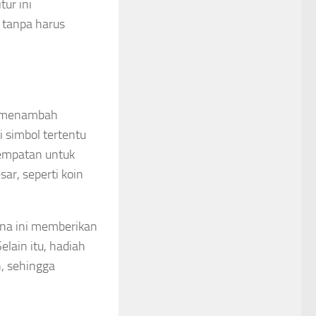
ur ini
 tanpa harus
 menambah
 simbol tertentu
sempatan untuk
ar, seperti koin
ena ini memberikan
elain itu, hadiah
n, sehingga