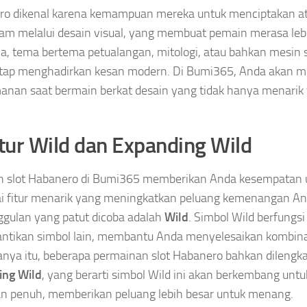
ro dikenal karena kemampuan mereka untuk menciptakan a
m melalui desain visual, yang membuat pemain merasa lebih
a, tema bertema petualangan, mitologi, atau bahkan mesin s
etap menghadirkan kesan modern. Di Bumi365, Anda akan 
nan saat bermain berkat desain yang tidak hanya menarik 
.
tur Wild dan Expanding Wild
n slot Habanero di Bumi365 memberikan Anda kesempatan
i fitur menarik yang meningkatkan peluang kemenangan And
nggulan yang patut dicoba adalah
Wild
. Simbol Wild berfungsi
ntikan simbol lain, membantu Anda menyelesaikan kombin
anya itu, beberapa permainan slot Habanero bahkan dilengk
ing Wild
, yang berarti simbol Wild ini akan berkembang unt
n penuh, memberikan peluang lebih besar untuk menang.