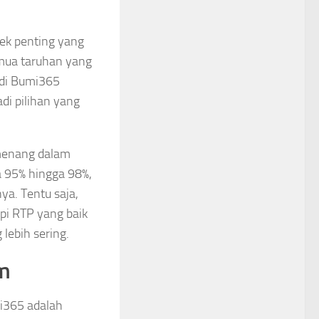
pek penting yang
emua taruhan yang
 di Bumi365
i pilihan yang
 menang dalam
a 95% hingga 98%,
ya. Tentu saja,
api RTP yang baik
ebih sering.
am
i365 adalah