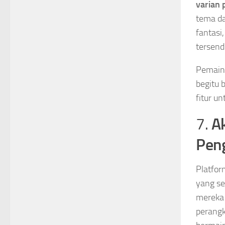
varian
tema da
fantasi
tersend
Pemain 
begitu 
fitur u
A
7.
Pen
Platfo
yang s
mereka 
perangk