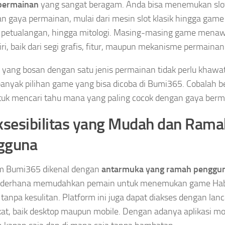
 permainan
yang sangat beragam. Anda bisa menemukan slo
n gaya permainan, mulai dari mesin slot klasik hingga gam
, petualangan, hingga mitologi. Masing-masing game mena
iri, baik dari segi grafis, fitur, maupun mekanisme permainan
yang bosan dengan satu jenis permainan tidak perlu khawat
banyak pilihan game yang bisa dicoba di Bumi365. Cobalah 
ntuk mencari tahu mana yang paling cocok dengan gaya berm
ksesibilitas yang Mudah dan Rama
gguna
rm Bumi365 dikenal dengan
antarmuka yang ramah penggu
ederhana memudahkan pemain untuk menemukan game Haba
tanpa kesulitan. Platform ini juga dapat diakses dengan lanc
at, baik desktop maupun mobile. Dengan adanya aplikasi mob