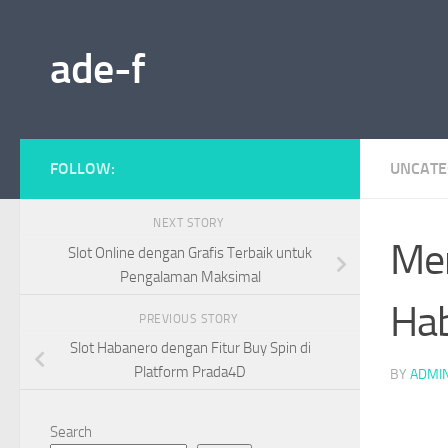
Skip to content
ade-f
FOLLOW:
UNCATE
NEXT STORY
Men
Slot Online dengan Grafis Terbaik untuk
Pengalaman Maksimal
Hab
PREVIOUS STORY
Slot Habanero dengan Fitur Buy Spin di
Platform Prada4D
BY
ADMI
Search