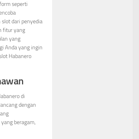
form seperti
mencoba
slot dari penyedia
 fitur yang
lan yang
gi Anda yang ingin
 slot Habanero
enawan
Habanero di
irancang dengan
yang
a yang beragam,