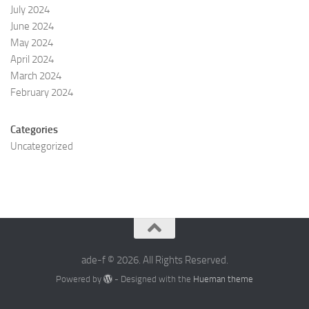
July 2024
June 2024
May 2024
April 2024
March 2024
February 2024
Categories
Uncategorized
ade-f © 2026. All Rights Reserved.
Powered by
- Designed with the
Hueman theme