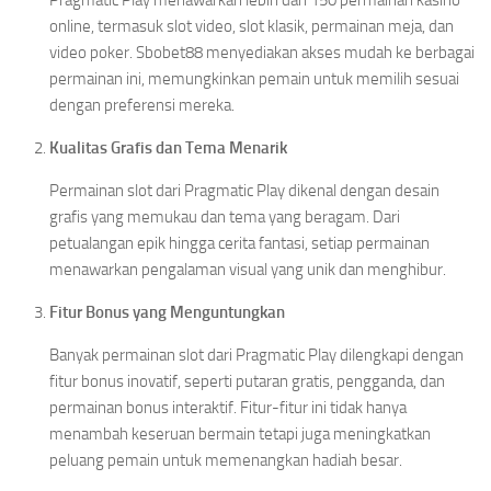
Pragmatic Play menawarkan lebih dari 150 permainan kasino
online, termasuk slot video, slot klasik, permainan meja, dan
video poker. Sbobet88 menyediakan akses mudah ke berbagai
permainan ini, memungkinkan pemain untuk memilih sesuai
dengan preferensi mereka.
Kualitas Grafis dan Tema Menarik
Permainan slot dari Pragmatic Play dikenal dengan desain
grafis yang memukau dan tema yang beragam. Dari
petualangan epik hingga cerita fantasi, setiap permainan
menawarkan pengalaman visual yang unik dan menghibur.
Fitur Bonus yang Menguntungkan
Banyak permainan slot dari Pragmatic Play dilengkapi dengan
fitur bonus inovatif, seperti putaran gratis, pengganda, dan
permainan bonus interaktif. Fitur-fitur ini tidak hanya
menambah keseruan bermain tetapi juga meningkatkan
peluang pemain untuk memenangkan hadiah besar.