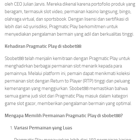
oleh CEO Julian Jarvis.
Mereka dikenal karena portofolio produk yang
beragam, termasuk slot video, permainan kasino langsung, bingo,
olahraga virtual, dan sportsbook.
Dengan lisensi dan sertifikasi di
lebih dari 40 yurisdiksi, Pragmatic Play berkomitmen untuk
menyediakan pengalaman bermain yang adil dan berkualitas tinggi.
Kehadiran Pragmatic Play di sbobet88
Sbobet88 telah menjalin kemitraan dengan Pragmatic Play untuk
menghadirkan berbagai permainan slot menarik kepada para
pemainnya.
Melalui platform ini, pemain dapat menikmati koleksi
permainan slot dengan Return to Player (RTP) tinggi dan peluang
kemenangan yang menggiurkan.
Sbobet88 memastikan bahwa
semua game judi slot dari Pragmatic Play masuk dalam kategori
game slot gacor, memberikan pengalaman bermain yang optimal.
​
Mengapa Memilih Permainan Pragmatic Play di sbobet88?
Variasi Permainan yang Luas