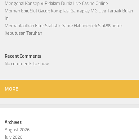
Mengenal Konsep VIP dalam Dunia Live Casino Online
Momen Epic Slot Gacor: Kompilasi Gameplay MG Live Terbaik Bulan
Ini
Memanfaatkan Fitur Statistik Game Habanero di Slot88 untuk
Keputusan Taruhan
Recent Comments
No comments to show.
MORE
Archives
August 2026
July 2026