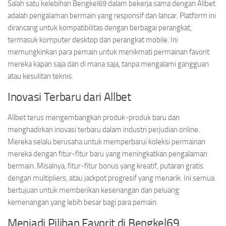
Salah satu kelebihan Bengkel69 dalam bekerja sama dengan Allbet
adalah pengalaman bermain yang responsif dan lancar. Platform ini
dirancang untuk kompatibilitas dengan berbagai perangkat,
termasuk komputer desktop dan perangkat mobile. Ini
memungkinkan para pemain untuk menikmati permainan favorit
mereka kapan saja dan di mana saja, tanpa mengalami gangguan
atau kesulitan teknis.
Inovasi Terbaru dari Allbet
Allbet terus mengembangkan produk-produk baru dan
menghadirkan inovasi terbaru dalam industri perjudian online.
Mereka selalu berusaha untuk memperbarui koleksi permainan
mereka dengan fitur-fitur baru yang meningkatkan pengalaman
bermain. Misalnya, fitur-fitur bonus yang kreatif, putaran gratis
dengan multipliers, atau jackpot progresif yang menarik. Ini semua
bertujuan untuk memberikan kesenangan dan peluang
kemenangan yang lebih besar bagi para pemain.
Menjadi Pilihan Favorit di Bengkel69