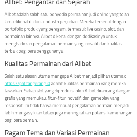
Allbet: Pengantar dan Sejarah
Allbet adalah salah satu penyedia permainan judi online yang telah
lama dikenal di dunia industri perjudian. Mereka terkenal dengan
portofolio produk yang beragam, termasuk live casino, slot, dan
permainan lainnya. Allbet dikenal dengan dedikasinya untuk
menghadirkan pengalaman bermain yang inovatif dan kualitas
terbaik bagi para penggunanya.
Kualitas Permainan dari Allbet
Salah satu alasan utama mengapa Allbet menjadi pilihan utama di
https://pafitangerang.id
adalah kualitas permainan yang mereka
tawarkan. Setiap slot yang diproduksi oleh Allbet dirancang dengan
grafis yang memukau, fitur-fitur inovatif, dan gameplay yang
responsif. Ini tidak hanya membuat pengalaman bermain menjadi
lebih mengasyikkan tetapi juga meningkatkan potensi kemenangan
bagi para pemain.
Ragam Tema dan Variasi Permainan