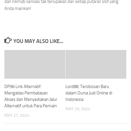
dan nikmati sensasi tak terlupakan dari setiap putaran slot yang
Anda mainkan!
YOU MAY ALSO LIKE...
DP96 Link Alternatif:
Lord88: Terobosan Baru
Mengatasi Pembatasan
dalam Dunia Judi Online di
Akses dan Menyediakan Jalur
Indonesia
Alternatif untuk Para Pemain
MAY 29, 2024
MAY 27, 2024