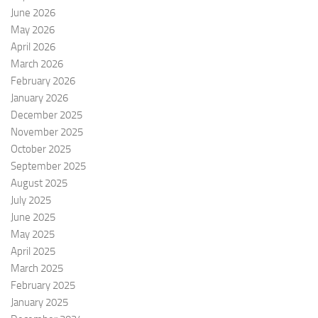
June 2026
May 2026
April 2026
March 2026
February 2026
January 2026
December 2025
November 2025
October 2025
September 2025
August 2025
July 2025
June 2025
May 2025
April 2025
March 2025
February 2025
January 2025