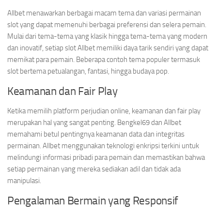
Allbet menawarkan berbagai macam tema dan variasi permainan
slot yang dapat memenuhi berbagai preferensi dan selera pemain.
Mulai dari tema-tema yang klasik hingga tema-tema yang modern
dan inovatif, setiap slot Allbet memiliki daya tarik sendiri yang dapat
memikat para pemain. Beberapa contoh tema populer termasuk
slot bertema petualangan, fantasi, hingga budaya pop.
Keamanan dan Fair Play
Ketika memilih platform perjudian online, keamanan dan fair play
merupakan hal yang sangat penting. Bengkel69 dan Allbet
memahami betul pentingnya keamanan data dan integritas
permainan. Allbet menggunakan teknologi enkripsi terkini untuk
melindungi informasi pribadi para pemain dan memastikan bahwa
setiap permainan yang mereka sediakan adil dan tidak ada
manipulasi.
Pengalaman Bermain yang Responsif