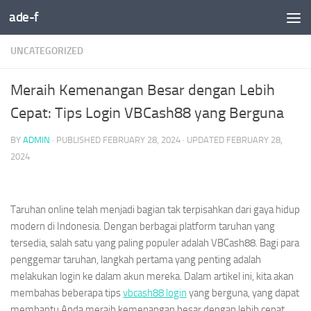
ade-f
Skip to content
UNCATEGORIZED
Meraih Kemenangan Besar dengan Lebih
Cepat: Tips Login VBCash88 yang Berguna
BY
ADMIN
· PUBLISHED
FEBRUARY 28, 2024
· UPDATED
FEBRUARY 28,
2024
Taruhan online telah menjadi bagian tak terpisahkan dari gaya hidup
modern di Indonesia. Dengan berbagai platform taruhan yang
tersedia, salah satu yang paling populer adalah VBCash88. Bagi para
penggemar taruhan, langkah pertama yang penting adalah
melakukan login ke dalam akun mereka. Dalam artikel ini, kita akan
membahas beberapa tips
vbcash88 login
yang berguna, yang dapat
membantu Anda meraih kemenangan besar dengan lebih cepat.