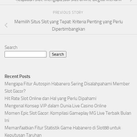
PREVIOUS STORY
Memilih Situs Slot yang Tepat: Kriteria Penting yang Perlu
Dipertimbangkan
Search
Search
Recent Posts
Mengapa Fitur Autospin Habanero Sering Disalahpahami Member
Slot Gacor?
Hit Rate Slot Online dan Hal yang Perlu Dipahami
Mengenal Konsep VIP dalam Dunia Live Casino Online
Momen Epic Slot Gacor: Kompilasi Gameplay MG Live Terbaik Bulan
Ini
Memanfaatkan Fitur Statistik Game Habanero di Slot88 untuk
Keputusan Taruhan