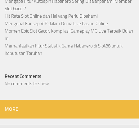
Mengapa Fitur Autospin Habanero Sering Disalahpahami Member
Slot Gacor?
Hit Rate Slot Online dan Hal yang Perlu Dipahami
Mengenal Konsep VIP dalam Dunia Live Casino Online
Momen Epic Slot Gacor: Kompilasi Gameplay MG Live Terbaik Bulan
Ini
Memanfaatkan Fitur Statistik Game Habanero di Slot88 untuk
Keputusan Taruhan
Recent Comments
No comments to show.
MORE