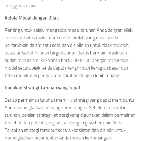
penggunaannya.
Kelola Modal dengan Bijak
Penting untuk selalu mengelola modal taruhan Anda dengan bijak.
Tentukan batas maksimum untuk jumlah yang dapat Anda
pertaruhkan dalam satu sesi, dan disiplinlah untuk tidak melebihi
batas tersebut. Hindari tergoda untuk terus bermain meskipun
sudah mengalami kekalahan berturut-turut. Dengan mengelola
modal secara bijak, Anda dapat menghindari kerugian besar dan
tetap menikmati pengalaman taruhan dengan lebih tenang.
Gunakan Strategi Taruhan yang Tepat
Setiap permainan taruhan memiliki strategi yang dapat membantu
Anda meningkatkan peluang kemenangan. Sebelum memulai
taruhan, pelajari strategi-strategi yang digunakan dalam permainan
tersebut dan pilihlah yang sesuai dengan gaya bermain Anda.
Terapkan strategi tersebut secara konsisten dan disiplin untuk
meningkatkan kesempatan Anda meraih kemenangan.