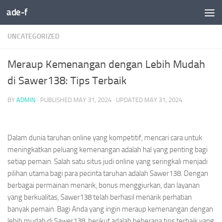
ade-f
Skip to content
UNCATEGORIZED
Meraup Kemenangan dengan Lebih Mudah
di Sawer138: Tips Terbaik
BY
ADMIN
· PUBLISHED
MAY 31, 2024
· UPDATED
MAY 31, 2024
Dalam dunia taruhan online yang kompetitif, mencari cara untuk
meningkatkan peluang kemenangan adalah hal yang penting bagi
setiap pemain. Salah satu situs judi online yang seringkali menjadi
pilihan utama bagi para pecinta taruhan adalah Sawer138. Dengan
berbagai permainan menarik, bonus menggiurkan, dan layanan
yang berkualitas, Sawer138 telah berhasil menarik perhatian
banyak pemain. Bagi Anda yang ingin meraup kemenangan dengan
lebih mudah di Sawer138, berikut adalah beberapa tips terbaik yang