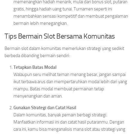
memenangkan hadiah menarik, mulai dari bonus slot, putaran
gratis, hingga hadiah uang tunai. Turnamen seperti ini
menambahkan sensasi kompetitif dan membuat pengalaman
bermain lebih menegangkan.
Tips Bermain Slot Bersama Komunitas
Bermain slot dalam komunitas memerlukan strategi yang sedikit
berbeda dibanding bermain sendiri:
Tetapkan Batas Modal
Walaupun seru melihat teman menang besar, jangan sampai
ikut terbawa arus dan mempertaruhkan modal lebih dari yang
mampu. Batas modal membuat permainan tetap
menyenangkan dan aman.
Gunakan Strategi dan Catat Hasil
Dalam komunitas, banyak pemain berbagi strategi.
Manfaatkan informasi ini dan catat hasil putaranmu. Dengan
cara ini, kamu bisa menganalisis mana slot atau strategi yang