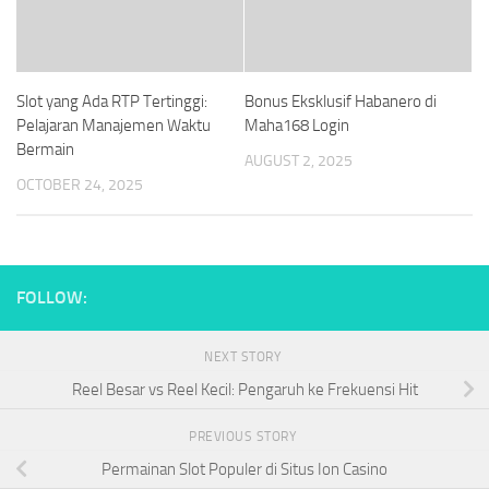
Slot yang Ada RTP Tertinggi:
Bonus Eksklusif Habanero di
Pelajaran Manajemen Waktu
Maha168 Login
Bermain
AUGUST 2, 2025
OCTOBER 24, 2025
FOLLOW:
NEXT STORY
Reel Besar vs Reel Kecil: Pengaruh ke Frekuensi Hit
PREVIOUS STORY
Permainan Slot Populer di Situs Ion Casino