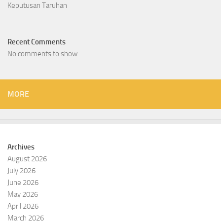
Keputusan Taruhan
Recent Comments
No comments to show.
MORE
Archives
August 2026
July 2026
June 2026
May 2026
April 2026
March 2026