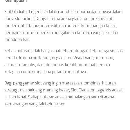
Kesimpulan
Slot Gladiator Legends adalah contoh sempurna dari inovasi dalam
dunia slot online. Dengan tema arena gladiator, mekanik slot
modern, fitur bonus interaktif, dan potensi kemenangan besar,
permainan ini memberikan pengalaman bermain yang seru dan
mendebarkan.
Setiap putaran tidak hanya soal keberuntungan, tetapi juga sensasi
berada di arena pertarungan gladiator. Visual yang memukau,
animasi dramatis, dan fitur bonus kreatif membuat pemain
ketagihan untuk mencoba putaran berikutnya.
Bagi penggemar slot yang ingin merasakan kombinasi hiburan,
strategi, dan peluang menang besar, Slot Gladiator Legends adalah
pilihan tepat. Setiap putaran adalah petualangan seru di arena
kemenangan yang tak terlupakan.