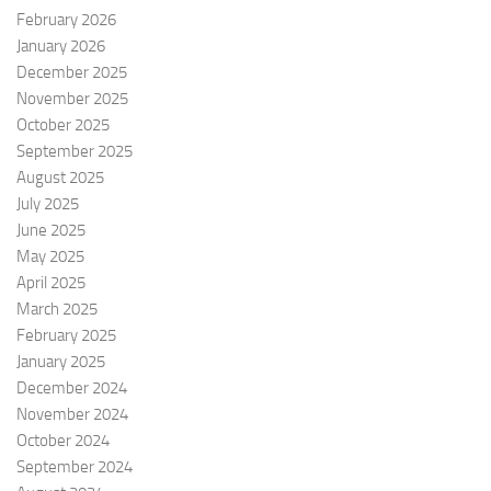
February 2026
January 2026
December 2025
November 2025
October 2025
September 2025
August 2025
July 2025
June 2025
May 2025
April 2025
March 2025
February 2025
January 2025
December 2024
November 2024
October 2024
September 2024