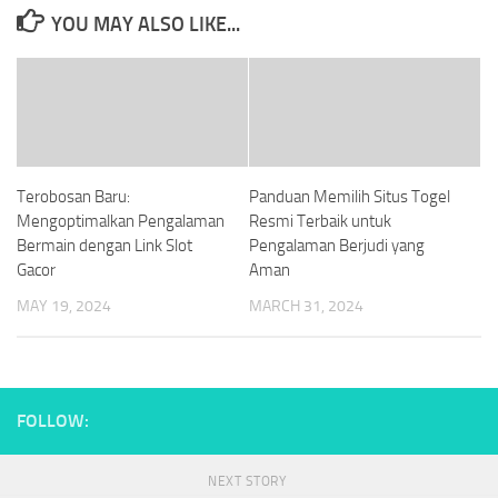
YOU MAY ALSO LIKE...
Terobosan Baru:
Panduan Memilih Situs Togel
Mengoptimalkan Pengalaman
Resmi Terbaik untuk
Bermain dengan Link Slot
Pengalaman Berjudi yang
Gacor
Aman
MAY 19, 2024
MARCH 31, 2024
FOLLOW:
NEXT STORY