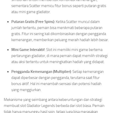
sementara Scatter memicu fitur bonus seperti putaran gratis
atau mini game gladiator.
Putaran Gratis (Free Spins)
: Ketika Scatter muncul dalam
jumlah tertentu, pemain bisa menikmati beberapa putaran
gratis. Fitur ini sering kali dikombinasikan dengan pengganda
kemenangan, memberikan peluang meraih hadiah lebih besar.
Mini Game Interaktif
: Slot ini memiliki mini game bertema
pertarungan gladiator, di mana pemain dapat memilih strategi
atau aksi tertentu untuk meningkatkan hadiah yang didapat.
Pengganda Kemenangan (Multiplier)
: Setiap kemenangan
dapat diperbesar dengan pengganda, terutama saat fitur
bonus aktif. Hal ini menambah sensasi dan potensi hadiah
yang menggiurkan.
Mekanisme yang seimbang antara keberuntungan dan strategi
membuat slot Gladiator Legends berbeda dari slot biasa. Pemain
tidak hanya menunggu hasil spin, tetapi juga bisa merasakan