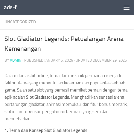
ade-f
Skip to content
UNCATEGORIZED
Slot Gladiator Legends: Petualangan Arena
Kemenangan
BY
ADMIN
· PUBLISHED
JANUARY 5, 2026
· UPDATED
DECEMBER 29, 2025
Dalam dunia
slot
online, tema dan mekanik permainan menjadi
faktor utama yang menentukan keseruan dan popularitas sebuah
game. Salah satu slot yang berhasil memikat pemain dengan tema
epik adalah
Slot Gladiator Legends
. Menghadirkan sensasi arena
pertarungan gladiator, animasi memukau, dan fitur bonus menarik,
slot ini memberikan pengalaman bermain yang seru dan
mendebarkan.
1. Tema dan Konsep Slot Gladiator Legends