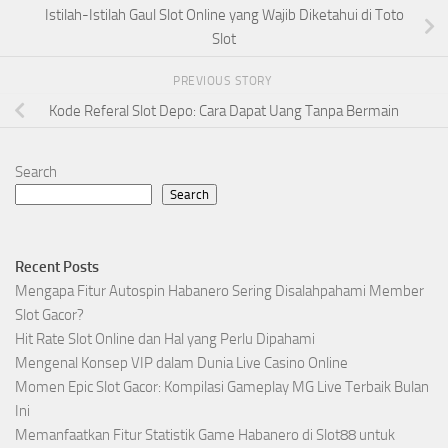
Istilah-Istilah Gaul Slot Online yang Wajib Diketahui di Toto
Slot
PREVIOUS STORY
Kode Referal Slot Depo: Cara Dapat Uang Tanpa Bermain
Search
Search
Recent Posts
Mengapa Fitur Autospin Habanero Sering Disalahpahami Member
Slot Gacor?
Hit Rate Slot Online dan Hal yang Perlu Dipahami
Mengenal Konsep VIP dalam Dunia Live Casino Online
Momen Epic Slot Gacor: Kompilasi Gameplay MG Live Terbaik Bulan
Ini
Memanfaatkan Fitur Statistik Game Habanero di Slot88 untuk