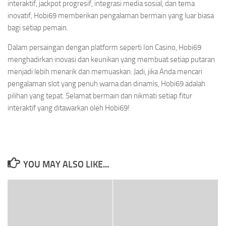
interaktif, jackpot progresif, integrasi media sosial, dan tema
inovatif, Hobi69 memberikan pengalaman bermain yang luar biasa
bagi setiap pemain.
Dalam persaingan dengan platform seperti Ion Casino, Hobi69
menghadirkan inovasi dan keunikan yang membuat setiap putaran
menjadi lebih menarik dan memuaskan. Jadi, jika Anda mencari
pengalaman slot yang penuh warna dan dinamis, Hobi69 adalah
pilihan yang tepat. Selamat bermain dan nikmati setiap fitur
interaktif yang ditawarkan oleh Hobi69!
YOU MAY ALSO LIKE...