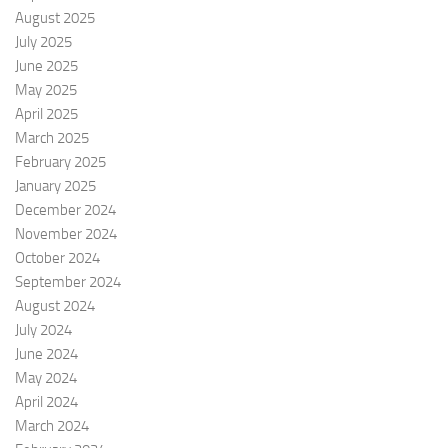
August 2025
July 2025
June 2025
May 2025
April 2025
March 2025
February 2025
January 2025
December 2024
November 2024
October 2024
September 2024
August 2024
July 2024
June 2024
May 2024
April 2024
March 2024