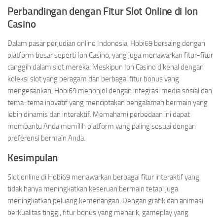
Perbandingan dengan Fitur Slot Online di Ion
Casino
Dalam pasar perjudian online Indonesia, Hobi69 bersaing dengan
platform besar seperti Ion Casino, yang juga menawarkan fitur-fitur
canggih dalam slot mereka. Meskipun Ion Casino dikenal dengan
koleksi slot yang beragam dan berbagai fitur bonus yang
mengesankan, Hobi69 menonjol dengan integrasi media sosial dan
tema-tema inovatif yang menciptakan pengalaman bermain yang
lebih dinamis dan interaktif. Memahami perbedaan ini dapat
membantu Anda memilih platform yang paling sesuai dengan
preferensi bermain Anda.
Kesimpulan
Slot online di Hobi69 menawarkan berbagai fitur interaktif yang
tidak hanya meningkatkan keseruan bermain tetapi juga
meningkatkan peluang kemenangan. Dengan grafik dan animasi
berkualitas tinggi, fitur bonus yang menarik, gameplay yang