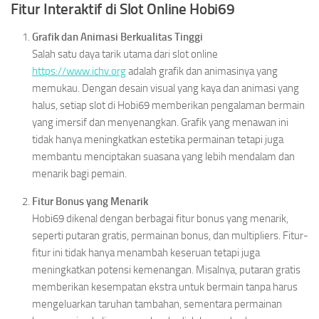
Fitur Interaktif di Slot Online Hobi69
Grafik dan Animasi Berkualitas Tinggi
Salah satu daya tarik utama dari slot online
https://www.ichv.org
adalah grafik dan animasinya yang
memukau. Dengan desain visual yang kaya dan animasi yang
halus, setiap slot di Hobi69 memberikan pengalaman bermain
yang imersif dan menyenangkan. Grafik yang menawan ini
tidak hanya meningkatkan estetika permainan tetapi juga
membantu menciptakan suasana yang lebih mendalam dan
menarik bagi pemain.
Fitur Bonus yang Menarik
Hobi69 dikenal dengan berbagai fitur bonus yang menarik,
seperti putaran gratis, permainan bonus, dan multipliers. Fitur-
fitur ini tidak hanya menambah keseruan tetapi juga
meningkatkan potensi kemenangan. Misalnya, putaran gratis
memberikan kesempatan ekstra untuk bermain tanpa harus
mengeluarkan taruhan tambahan, sementara permainan