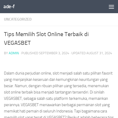
ade-f
Skip to content
UNCATEGORIZED
Tips Memilih Slot Online Terbaik di
VEGASBET
BY
ADMIN
· PUBLISHED
SEPTEMBER 3, 2024
· UPDATED
AUGUST 31, 2024
Dalam dunia perjudian online, slot menjadi salah satu pilihan favorit
yang menjanjikan keseruan dan kemungkinan keuntungan yang
besar. Namun, dengan ribuan pilihan yang tersedia, menemukan
slot online terbaik bisa menjadi tantangan tersendiri. Di sinilah
VEGASBET, sebagai salah satu platform terkemuka, memainkan
perannya. VEGASBET menawarkan berbagai permainan slot yang
memikat hati pemain di seluruh Indonesia. Tapi bagaimana cara
memilih slot yang tepat di VEGASBET? Berikut adalah beberapa tips