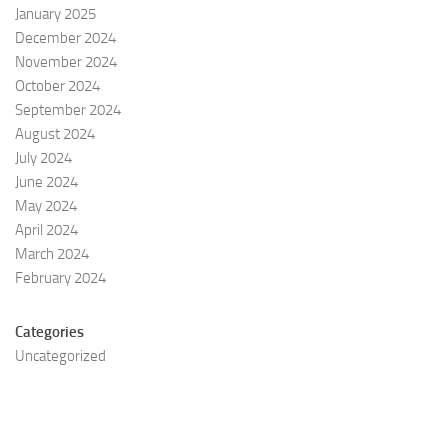
January 2025
December 2024
November 2024
October 2024
September 2024
August 2024
July 2024
June 2024
May 2024
April 2024
March 2024
February 2024
Categories
Uncategorized