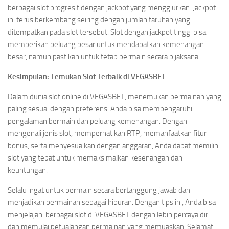
berbagai slot progresif dengan jackpot yang menggiurkan. Jackpot
ini terus berkembang seiring dengan jumlah taruhan yang
ditempatkan pada slot tersebut. Slot dengan jackpot tinggi bisa
memberikan peluang besar untuk mendapatkan kemenangan
besar, namun pastikan untuk tetap bermain secara bijaksana.
Kesimpulan: Temukan Slot Terbaik di VEGASBET
Dalam dunia slot online di VEGASBET, menemukan permainan yang
paling sesuai dengan preferensi Anda bisa mempengaruhi
pengalaman bermain dan peluang kemenangan. Dengan
mengenali jenis slot, memperhatikan RTP, memanfaatkan fitur
bonus, serta menyesuaikan dengan anggaran, Anda dapat memilih
slot yang tepat untuk memaksimalkan kesenangan dan
keuntungan.
Selalu ingat untuk bermain secara bertanggung jawab dan
menjadikan permainan sebagai hiburan. Dengan tips ini, Anda bisa
menjelajahi berbagai slot di VEGASBET dengan lebih percaya diri
dan memulai petualangan permainan yang memuaskan. Selamat