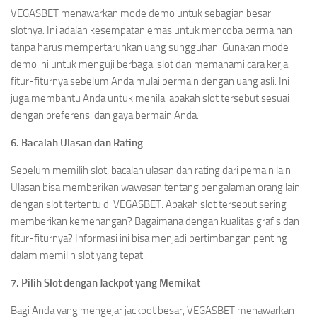
VEGASBET menawarkan mode demo untuk sebagian besar
slotnya. Ini adalah kesempatan emas untuk mencoba permainan
tanpa harus mempertaruhkan uang sungguhan. Gunakan mode
demo ini untuk menguji berbagai slot dan memahami cara kerja
fitur-fiturnya sebelum Anda mulai bermain dengan uang asli. Ini
juga membantu Anda untuk menilai apakah slot tersebut sesuai
dengan preferensi dan gaya bermain Anda.
6. Bacalah Ulasan dan Rating
Sebelum memilih slot, bacalah ulasan dan rating dari pemain lain.
Ulasan bisa memberikan wawasan tentang pengalaman orang lain
dengan slot tertentu di VEGASBET. Apakah slot tersebut sering
memberikan kemenangan? Bagaimana dengan kualitas grafis dan
fitur-fiturnya? Informasi ini bisa menjadi pertimbangan penting
dalam memilih slot yang tepat.
7. Pilih Slot dengan Jackpot yang Memikat
Bagi Anda yang mengejar jackpot besar, VEGASBET menawarkan