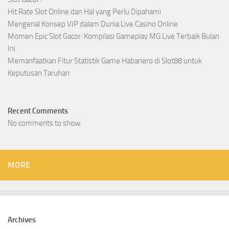
Hit Rate Slot Online dan Hal yang Perlu Dipahami
Mengenal Konsep VIP dalam Dunia Live Casino Online
Momen Epic Slot Gacor: Kompilasi Gameplay MG Live Terbaik Bulan
Ini
Memanfaatkan Fitur Statistik Game Habanero di Slot88 untuk
Keputusan Taruhan
Recent Comments
No comments to show.
MORE
Archives