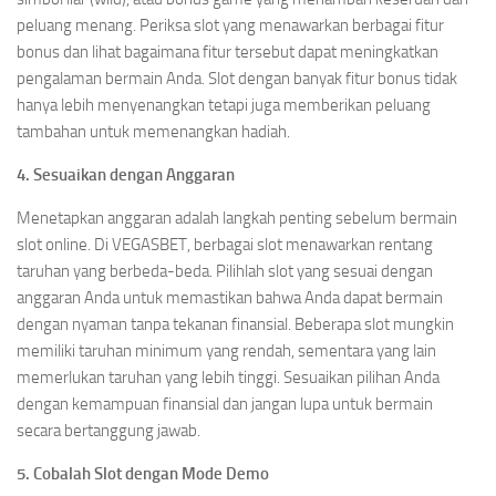
peluang menang. Periksa slot yang menawarkan berbagai fitur
bonus dan lihat bagaimana fitur tersebut dapat meningkatkan
pengalaman bermain Anda. Slot dengan banyak fitur bonus tidak
hanya lebih menyenangkan tetapi juga memberikan peluang
tambahan untuk memenangkan hadiah.
4. Sesuaikan dengan Anggaran
Menetapkan anggaran adalah langkah penting sebelum bermain
slot online. Di VEGASBET, berbagai slot menawarkan rentang
taruhan yang berbeda-beda. Pilihlah slot yang sesuai dengan
anggaran Anda untuk memastikan bahwa Anda dapat bermain
dengan nyaman tanpa tekanan finansial. Beberapa slot mungkin
memiliki taruhan minimum yang rendah, sementara yang lain
memerlukan taruhan yang lebih tinggi. Sesuaikan pilihan Anda
dengan kemampuan finansial dan jangan lupa untuk bermain
secara bertanggung jawab.
5. Cobalah Slot dengan Mode Demo