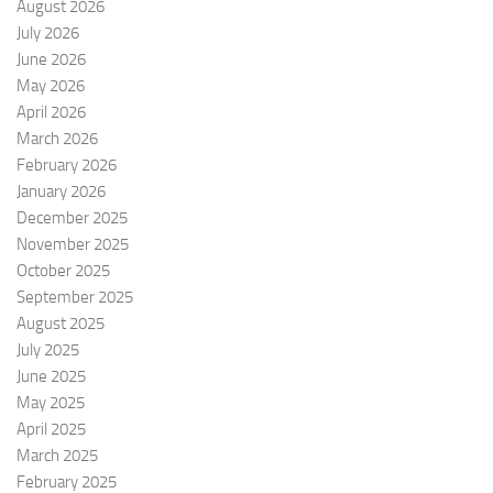
August 2026
July 2026
June 2026
May 2026
April 2026
March 2026
February 2026
January 2026
December 2025
November 2025
October 2025
September 2025
August 2025
July 2025
June 2025
May 2025
April 2025
March 2025
February 2025