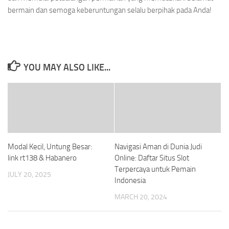
bermain dan semoga keberuntungan selalu berpihak pada Anda!
YOU MAY ALSO LIKE...
Modal Kecil, Untung Besar:
Navigasi Aman di Dunia Judi
link rt138 & Habanero
Online: Daftar Situs Slot
Terpercaya untuk Pemain
JULY 20, 2025
Indonesia
MARCH 20, 2024