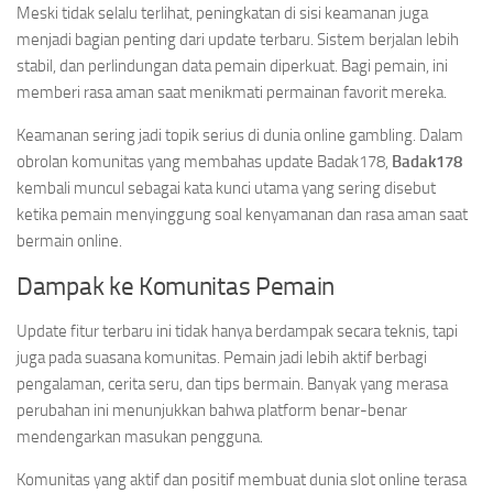
Meski tidak selalu terlihat, peningkatan di sisi keamanan juga
menjadi bagian penting dari update terbaru. Sistem berjalan lebih
stabil, dan perlindungan data pemain diperkuat. Bagi pemain, ini
memberi rasa aman saat menikmati permainan favorit mereka.
Keamanan sering jadi topik serius di dunia online gambling. Dalam
obrolan komunitas yang membahas update Badak178,
Badak178
kembali muncul sebagai kata kunci utama yang sering disebut
ketika pemain menyinggung soal kenyamanan dan rasa aman saat
bermain online.
Dampak ke Komunitas Pemain
Update fitur terbaru ini tidak hanya berdampak secara teknis, tapi
juga pada suasana komunitas. Pemain jadi lebih aktif berbagi
pengalaman, cerita seru, dan tips bermain. Banyak yang merasa
perubahan ini menunjukkan bahwa platform benar-benar
mendengarkan masukan pengguna.
Komunitas yang aktif dan positif membuat dunia slot online terasa