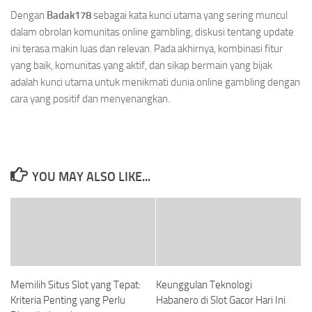
Dengan
Badak178
sebagai kata kunci utama yang sering muncul
dalam obrolan komunitas online gambling, diskusi tentang update
ini terasa makin luas dan relevan. Pada akhirnya, kombinasi fitur
yang baik, komunitas yang aktif, dan sikap bermain yang bijak
adalah kunci utama untuk menikmati dunia online gambling dengan
cara yang positif dan menyenangkan.
YOU MAY ALSO LIKE...
Memilih Situs Slot yang Tepat:
Keunggulan Teknologi
Kriteria Penting yang Perlu
Habanero di Slot Gacor Hari Ini