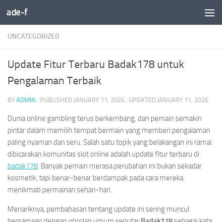
ade-f
Skip to content
UNCATEGORIZED
Update Fitur Terbaru Badak178 untuk
Pengalaman Terbaik
BY
ADMIN
· PUBLISHED
JANUARY 11, 2026
· UPDATED
JANUARY 11, 2026
Dunia online gambling terus berkembang, dan pemain semakin
pintar dalam memilih tempat bermain yang memberi pengalaman
paling nyaman dan seru. Salah satu topik yang belakangan ini ramai
dibicarakan komunitas slot online adalah update fitur terbaru di
badak178
. Banyak pemain merasa perubahan ini bukan sekadar
kosmetik, tapi benar-benar berdampak pada cara mereka
menikmati permainan sehari-hari.
Menariknya, pembahasan tentang update ini sering muncul
bersamaan dengan obrolan umum seputar
Badak178
sebagai kata